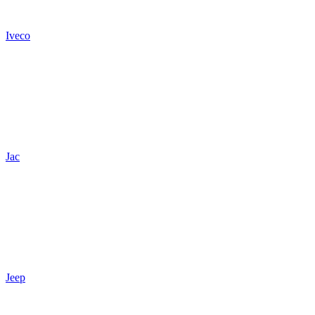
Iveco
Jac
Jeep