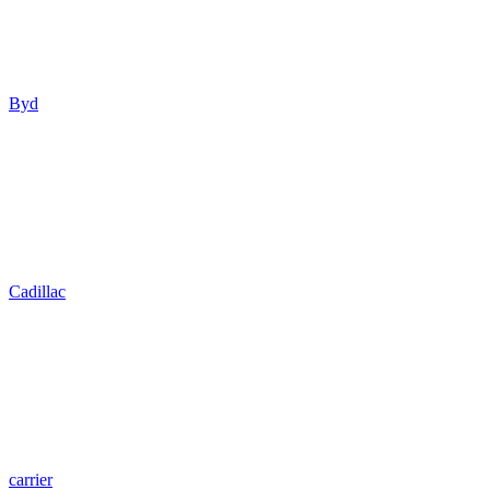
Byd
Cadillac
carrier